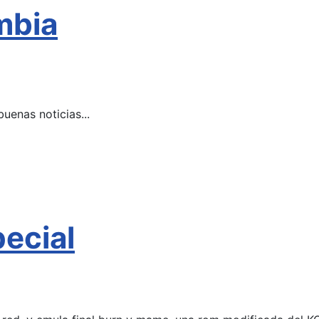
mbia
uenas noticias...
ecial