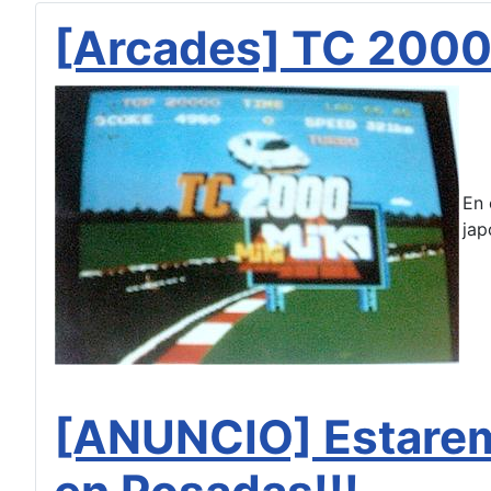
[Arcades] TC 200
En 
jap
[ANUNCIO] Estaremo