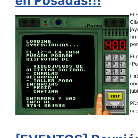
en Posadas!!!
El 
Cib
joy
fir
por
El 
(Po
Hab
ori
jub
PD:
nue