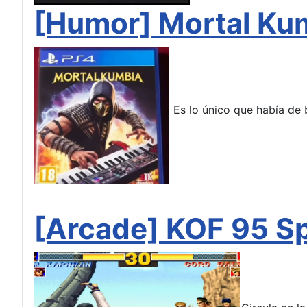
[Humor] Mortal Ku
Es lo único que había de b
[Arcade] KOF 95 Sp