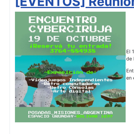
[EVENTOS] Reunión
El 
de 
Ent
en 