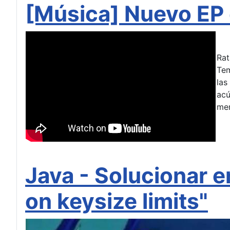
[Música] Nuevo EP 
Rat
Tem
las
acú
mem
Java - Solucionar e
on keysize limits"