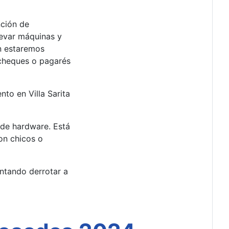
nción de
levar máquinas y
én estaremos
 cheques o pagarés
to en Villa Sarita
r de hardware. Está
on chicos o
entando derrotar a