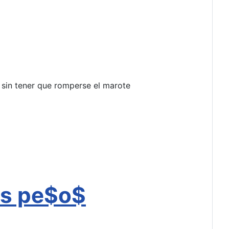
 sin tener que romperse el marote
os pe$o$