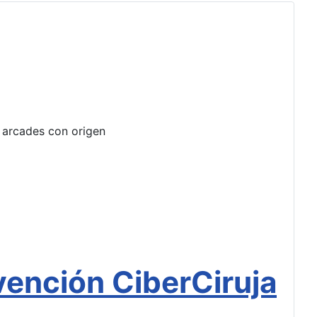
e arcades con origen
ención CiberCiruja