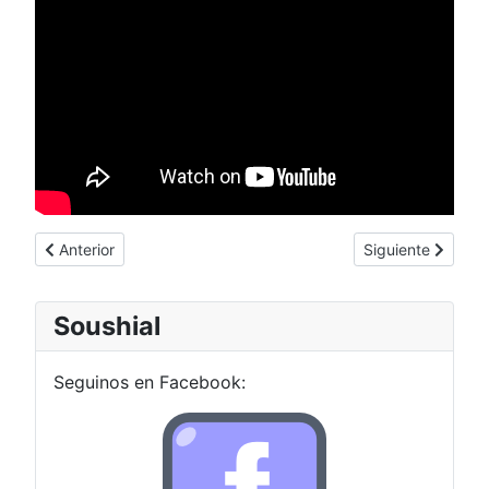
Artículo anterior: Reparar pantalla tactil quebrada por pocos 
Artículo siguient
Anterior
Siguiente
Soushial
Seguinos en Facebook: