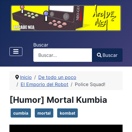
Buscar
Buscar
Type 2 or more characters for results.
Inicio
De todo un poco
El Emporio del Robot
Police Squad!
[Humor] Mortal Kumbia
cumbia
mortal
kombat