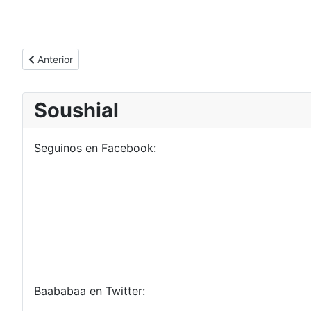
Artículo anterior: Ougon Musou Kyoku
Anterior
Soushial
Seguinos en Facebook:
Baababaa en Twitter: