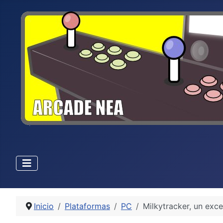
Inicio
Plataformas
PC
Milkytracker, un exc