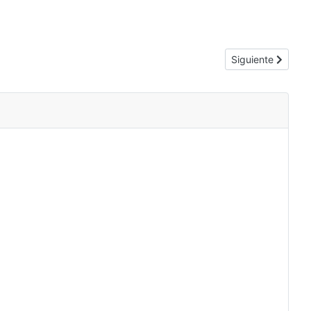
Artículo siguiente
Siguiente