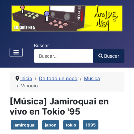
Buscar
Buscar
Type 2 or more characters for results.
Inicio
De todo un poco
Música
Vinocio
[Música] Jamiroquai en
vivo en Tokio '95
jamiroquai
japon
tokio
1995