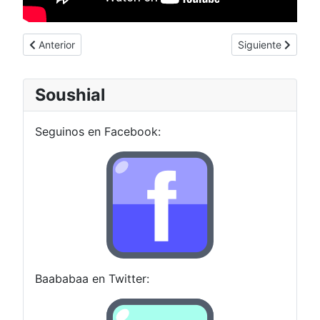
Artículo anterior: [Música] Nuevo EP de Rata Blanca!
Artículo siguiente
Anterior
Siguiente
Soushial
Seguinos en Facebook:
Baababaa en Twitter: