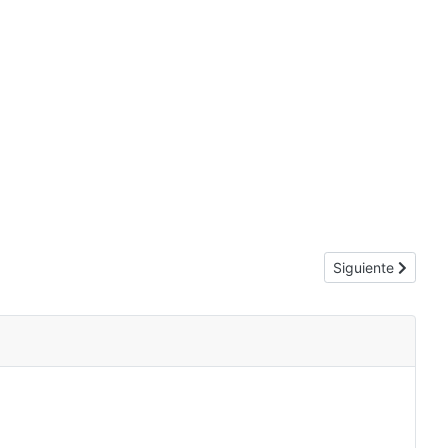
Artículo siguiente
Siguiente