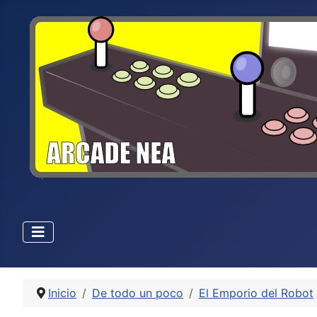
Inicio
De todo un poco
El Emporio del Robot