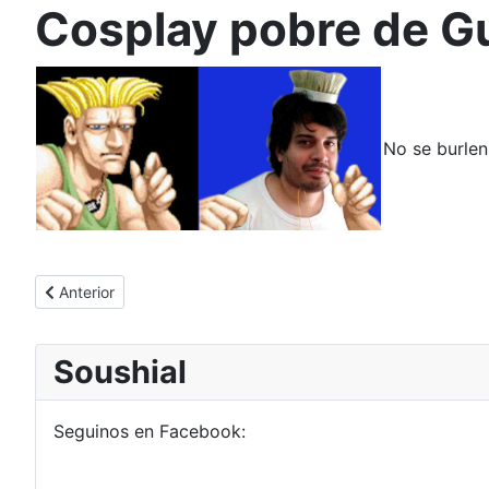
Cosplay pobre de Gu
No se burlen,
Artículo anterior: Cortes modernos poligonales
Anterior
Soushial
Seguinos en Facebook: