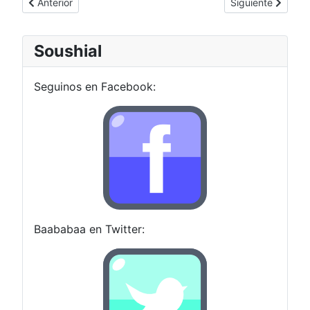
Artículo anterior: Historia de la revista Action Games
Artículo siguiente
Anterior
Siguiente
Soushial
Seguinos en Facebook:
Baababaa en Twitter: