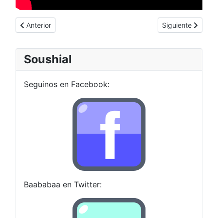
Artículo anterior: Otro juego malo, malooooooo
Artículo siguient
Anterior
Siguiente
Soushial
Seguinos en Facebook:
Baababaa en Twitter: