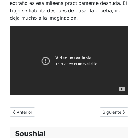
extraño es esa mileena practicamente desnuda. El
traje se habilita después de pasar la prueba, no
deja mucho a la imaginación.
Artículo anterior: Cho Aniki para PS1: ¡¡qué es estoooo!!
Artículo siguient
Anterior
Siguiente
Soushial