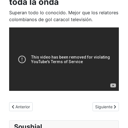
toda la onda
Superan todo lo conocido. Mejor que los relatores
colombianos de gol caracol televisión.
Artículo anterior: SBO 2004 - Capcom vs SNK 2
Artículo siguient
Anterior
Siguiente
Soushial