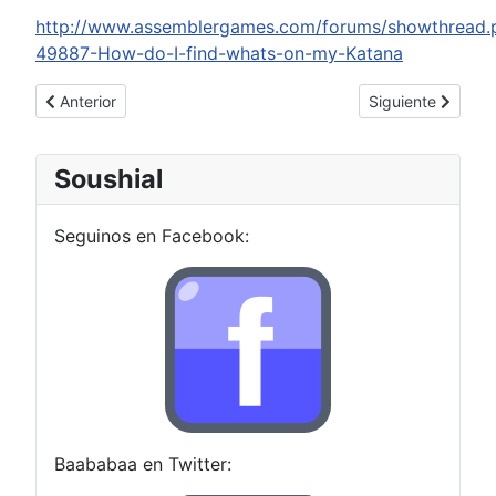
http://www.assemblergames.com/forums/showthread.
49887-How-do-I-find-whats-on-my-Katana
Artículo anterior: Tenemos repositorio GIT
Artículo siguiente
Anterior
Siguiente
Soushial
Seguinos en Facebook:
Baababaa en Twitter: