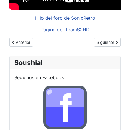
Hilo del foro de SonicRetro
Página del TeamS2HD
Artículo anterior: Samurai Shodown VI dumpeado y emulado!
Artículo siguient
Anterior
Siguiente
Soushial
Seguinos en Facebook: