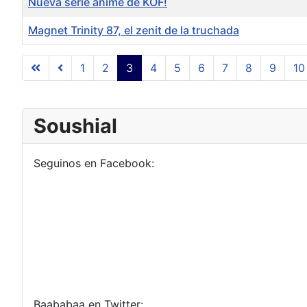
Nueva serie anime de KOF!
Magnet Trinity 87, el zenit de la truchada
Tabla de artículos
1
2
3
4
5
6
7
8
9
10
Soushial
Seguinos en Facebook:
Baababaa en Twitter: